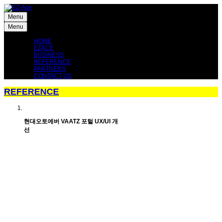
Menu
Menu
HOME
EZACE
BUSINESS
REFERENCE
PARTNERS
CONTACT US
REFERENCE
현대오토에버 VAATZ 포털 UX/UI 개
선