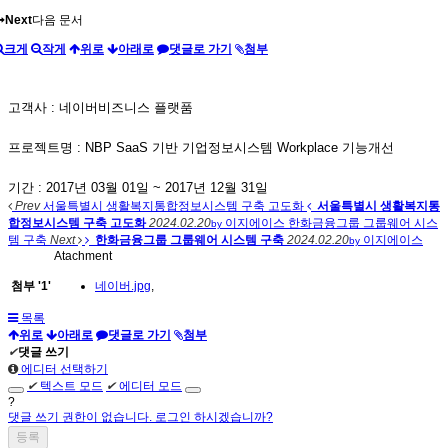
Next
다음 문서
크게
작게
위로
아래로
댓글로 가기
첨부
고객사 : 네이버비즈니스 플랫품
프로젝트명 : NBP SaaS 기반 기업정보시스템 Workplace 기능개선
기간 : 2017년 03월 01일 ~ 2017년 12월 31일
Prev
서울특별시 생활복지통합정보시스템 구축 고도화
서울특별시 생활복지통
합정보시스템 구축 고도화
2024.02.20
이지에이스
한화금융그룹 그룹웨어 시스
by
템 구축
Next
한화금융그룹 그룹웨어 시스템 구축
2024.02.20
이지에이스
by
Atachment
첨부
'
1
'
네이버.jpg
,
목록
위로
아래로
댓글로 가기
첨부
✔
댓글 쓰기
에디터 선택하기
✔
텍스트 모드
✔
에디터 모드
?
댓글 쓰기 권한이 없습니다. 로그인 하시겠습니까?