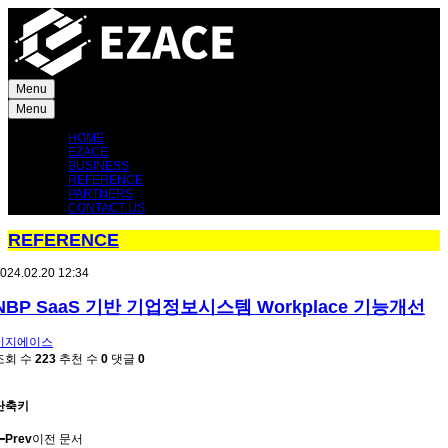
Menu
Menu
HOME
EZACE
BUSINESS
REFERENCE
PARTNERS
CONTACT US
REFERENCE
024.02.20 12:34
NBP SaaS 기반 기업정보시스템 Workplace 기능개선
이지에이스
조회 수
223
추천 수
0
댓글
0
단축키
Prev
이전 문서