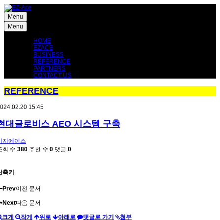
Menu
Menu
HOME
EZACE
BUSINESS
REFERENCE
PARTNERS
CONTACT US
REFERENCE
024.02.20 15:45
현대글로비스 AEO 시스템 구축
이지에이스
조회 수
380
추천 수
0
댓글
0
단축키
Prev
이전 문서
Next
다음 문서
크게
작게
위로
아래로
댓글로 가기
첨부